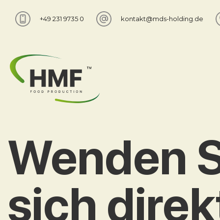
+49 231 9735 0
kontakt@mds-holding.de
Wenden S
sich dire