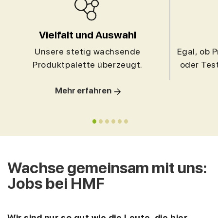
Vielfalt und Auswahl
Unsere stetig wachsende
Egal, ob 
Produktpalette überzeugt.
oder Test
Mehr erfahren
Wachse gemeinsam mit uns:
Jobs bei HMF
Wir sind nur so gut wie die Leute, die hier